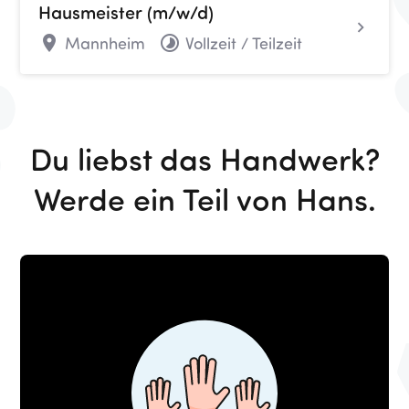
Hausmeister (m/w/d)
Mannheim
Vollzeit / Teilzeit
location_on
timelapse
Du liebst das Handwerk?
Werde ein Teil von Hans.